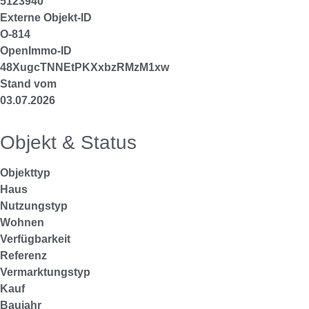
5123940
Externe Objekt-ID
O-814
OpenImmo-ID
48XugcTNNEtPKXxbzRMzM1xw
Stand vom
03.07.2026
Objekt & Status
Objekttyp
Haus
Nutzungstyp
Wohnen
Verfügbarkeit
Referenz
Vermarktungstyp
Kauf
Baujahr