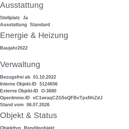
Ausstattung
Stellplatz
Ja
Ausstattung
Standard
Energie & Heizung
Baujahr
2022
Verwaltung
Bezugsfrei ab
01.10.2022
Interne Objekt-ID
5124656
Externe Objekt-ID
O-3680
OpenImmo-ID
vC1wraqCZG5sQFBvTpxNhZdJ
Stand vom
06.07.2026
Objekt & Status
Objekttyp
Renditeobjekt