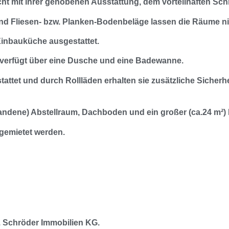
t mit ihrer gehobenen Ausstattung, dem vorteilhaften Schni
 Fliesen- bzw. Planken-Bodenbeläge lassen die Räume nic
Einbauküche ausgestattet.
 verfügt über eine Dusche und eine Badewanne.
ttet und durch Rollläden erhalten sie zusätzliche Sicherhe
dene) Abstellraum, Dachboden und ein großer (ca.24 m²) 
 gemietet werden.
. Schröder Immobilien KG.