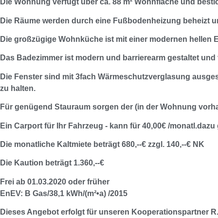
Die Wohnung verfügt über ca. 88 m² Wohnfläche und bestich
Die Räume werden durch eine Fußbodenheizung beheizt und
Die großzügige Wohnküche ist mit einer modernen hellen 
Das Badezimmer ist modern und barrierearm gestaltet und
Die Fenster sind mit 3fach Wärmeschutzverglasung ausgesta
zu halten.
Für genügend Stauraum sorgen der (in der Wohnung vorhan
Ein Carport für Ihr Fahrzeug - kann für 40,00€ /monatl.dazu
Die monatliche Kaltmiete beträgt 680,--€ zzgl. 140,--€ NK
Die Kaution beträgt 1.360,--€
Frei ab 01.03.2020 oder früher
EnEV: B Gas/38,1 kWh/(m²•a) /2015
Dieses Angebot erfolgt für unseren Kooperationspartner R