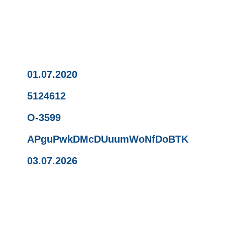
01.07.2020
5124612
O-3599
APguPwkDMcDUuumWoNfDoBTK
03.07.2026