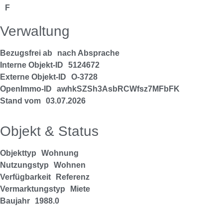
F
Verwaltung
Bezugsfrei ab
nach Absprache
Interne Objekt-ID
5124672
Externe Objekt-ID
O-3728
OpenImmo-ID
awhkSZSh3AsbRCWfsz7MFbFK
Stand vom
03.07.2026
Objekt & Status
Objekttyp
Wohnung
Nutzungstyp
Wohnen
Verfügbarkeit
Referenz
Vermarktungstyp
Miete
Baujahr
1988.0