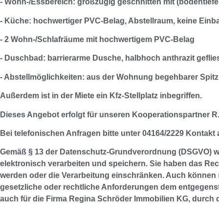
- Wohn-/Essbereich: großzügig geschnitten mit (bodentief
- Küche: hochwertiger PVC-Belag, Abstellraum, keine Ei
- 2 Wohn-/Schlafräume mit hochwertigem PVC-Belag
- Duschbad: barrierarme Dusche, halbhoch anthrazit geflie
- Abstellmöglichkeiten: aus der Wohnung begehbarer Spit
Außerdem ist in der Miete ein Kfz-Stellplatz inbegriffen.
Dieses Angebot erfolgt für unseren Kooperationspartner R
Bei telefonischen Anfragen bitte unter 04164/2229 Kontakt
Gemäß § 13 der Datenschutz-Grundverordnung (DSGVO) weise
elektronisch verarbeiten und speichern. Sie haben das Rech
werden oder die Verarbeitung einschränken. Auch können sie
gesetzliche oder rechtliche Anforderungen dem entgegenste
auch für die Firma Regina Schröder Immobilien KG, durch di