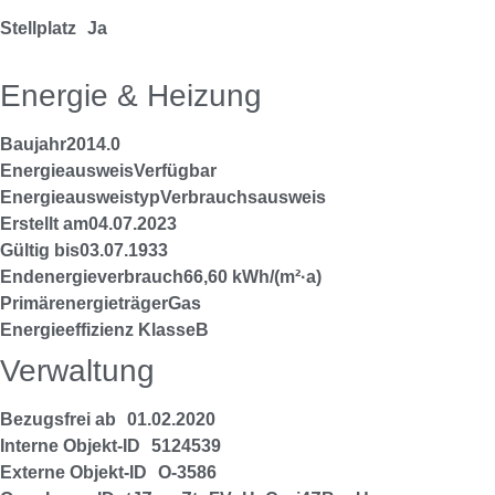
Stellplatz
Ja
Energie & Heizung
Baujahr
2014.0
Energieausweis
Verfügbar
Energie­ausweistyp
Verbrauchsausweis
Erstellt am
04.07.2023
Gültig bis
03.07.1933
Endenergieverbrauch
66,60 kWh/(m²·a)
Primärenergieträger
Gas
Energieeffizienz Klasse
B
Verwaltung
Bezugsfrei ab
01.02.2020
Interne Objekt-ID
5124539
Externe Objekt-ID
O-3586