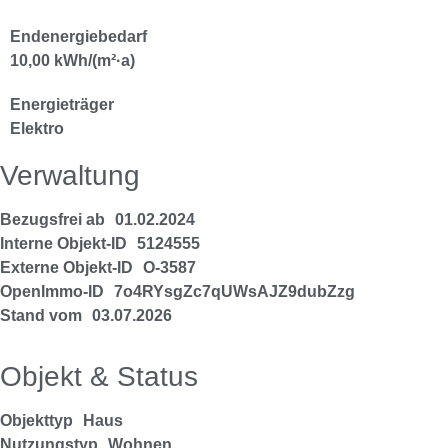
Endenergiebedarf
10,00 kWh/(m²·a)
Energieträger
Elektro
Verwaltung
Bezugsfrei ab
01.02.2024
Interne Objekt-ID
5124555
Externe Objekt-ID
O-3587
OpenImmo-ID
7o4RYsgZc7qUWsAJZ9dubZzg
Stand vom
03.07.2026
Objekt & Status
Objekttyp
Haus
Nutzungstyp
Wohnen