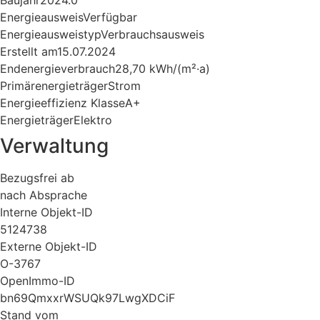
Baujahr
2024.0
Energieausweis
Verfügbar
Energie­ausweistyp
Verbrauchsausweis
Erstellt am
15.07.2024
Endenergieverbrauch
28,70 kWh/(m²·a)
Primärenergieträger
Strom
Energieeffizienz Klasse
A+
Energieträger
Elektro
Verwaltung
Bezugsfrei ab
nach Absprache
Interne Objekt-ID
5124738
Externe Objekt-ID
O-3767
OpenImmo-ID
bn69QmxxrWSUQk97LwgXDCiF
Stand vom