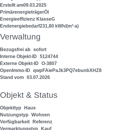
Erstellt am
09.03.2025
Primärenergieträger
Öl
Energieeffizienz Klasse
G
Endenergiebedarf
231,80 kWh/(m²·a)
Verwaltung
Bezugsfrei ab
sofort
Interne Objekt-ID
5124744
Externe Objekt-ID
O-3807
OpenImmo-ID
qwpFAiePaJk3PQ7ebunbXHZ8
Stand vom
03.07.2026
Objekt & Status
Objekttyp
Haus
Nutzungstyp
Wohnen
Verfügbarkeit
Referenz
Vermarktungstyp
Kauf